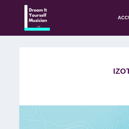
ACC
IZO