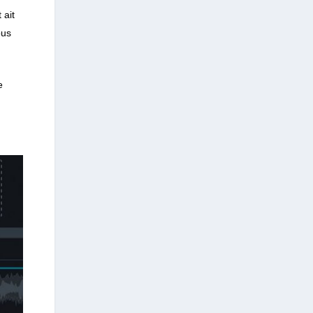
 ait
ous
e