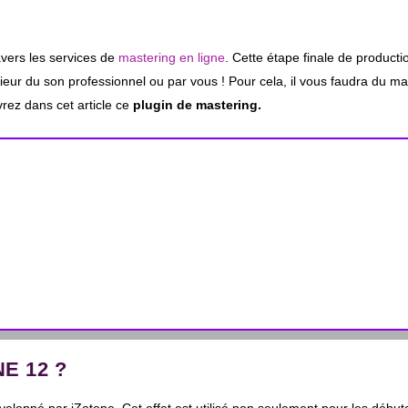
avers les services de
mastering en ligne
. Cette étape finale de producti
eur du son professionnel ou par vous ! Pour cela, il vous faudra du mat
ez dans cet article ce
plugin de mastering.
E 12 ?
eloppé par iZotope. Cet effet est utilisé non seulement pour les début