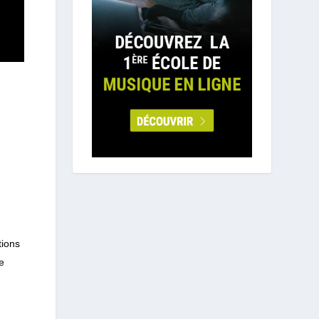
tions
e