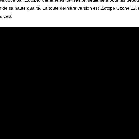
de sa haute qualité. La toute dernière version est iZotope Ozone 12. 
anced
.