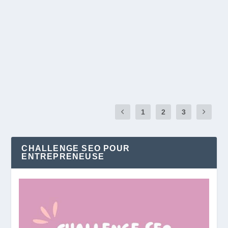
par
Klervia
|
Nov 1, 2021
|
Carrière musicale
|
0
|
Vous connaissez probablement Tinder, mais connaissez-
vous Vampr ? Non, ce blog n’a pas...
EN SAVOIR PLUS
1
2
3
CHALLENGE SEO POUR
ENTREPRENEUSE