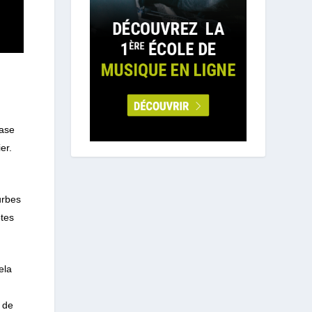
base
er.
urbes
otes
ela
 de