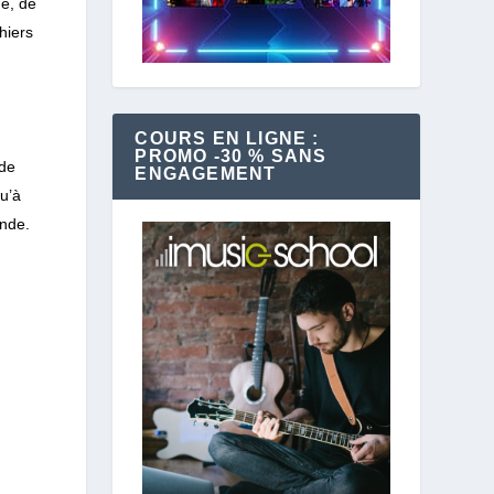
me, de
hiers
COURS EN LIGNE :
PROMO -30 % SANS
ude
ENGAGEMENT
u’à
onde.