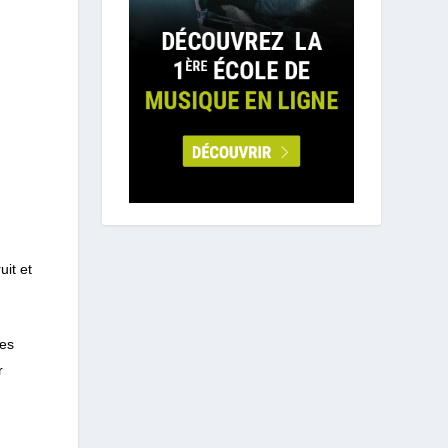
uit et
des
r