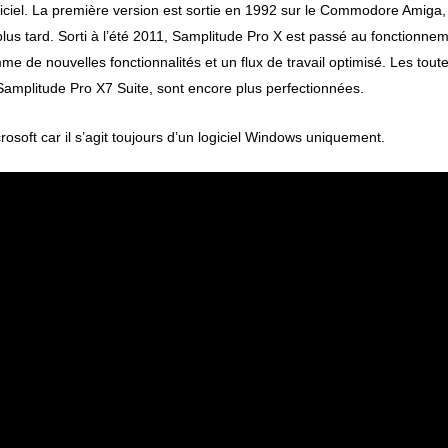
giciel. La première version est sortie en 1992 sur le Commodore Amiga, 
lus tard.
Sorti à l’été 2011, Samplitude Pro X est passé au fonctionne
me de nouvelles fonctionnalités et un flux de travail optimisé.
Les tout
 Samplitude Pro X7 Suite, sont encore plus perfectionnées.
soft car il s’agit toujours d’un logiciel Windows uniquement.