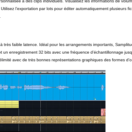
sonnalisée à des clips individuels. Visualisez les informations de volu
tilisez l’exportation par lots pour éditer automatiquement plusieurs fic
.
t à très faible latence. Idéal pour les arrangements importants, Samplit
t un enregistrement 32 bits avec une fréquence d’échantillonnage jusq
 délimité avec de très bonnes représentations graphiques des formes d’