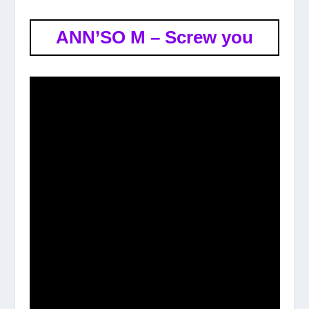
ANN’SO M – Screw you